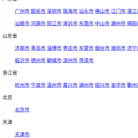
广州市
韶关市
深圳市
珠海市
汕头市
佛山市
江门市
湛江
汕尾市
河源市
阳江市
清远市
东莞市
中山市
潮州市
揭阳
山东省
济南市
青岛市
淄博市
枣庄市
东营市
烟台市
潍坊市
济宁
临沂市
德州市
聊城市
滨州市
菏泽市
浙江省
杭州市
宁波市
温州市
嘉兴市
湖州市
绍兴市
金华市
衢州
北京
北京市
天津
天津市