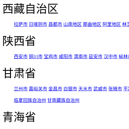
西藏自治区
拉萨市
日喀则市
昌都市
山南地区
那曲地区
阿里地区
林
陕西省
西安市
铜川市
宝鸡市
咸阳市
渭南市
延安市
汉中市
榆林
甘肃省
兰州市
嘉峪关市
金昌市
白银市
天水市
武威市
张掖市
平
临夏回族自治州
甘南藏族自治州
青海省