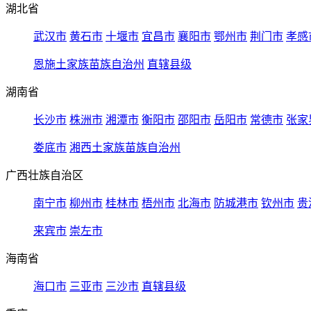
湖北省
武汉市
黄石市
十堰市
宜昌市
襄阳市
鄂州市
荆门市
孝感
恩施土家族苗族自治州
直辖县级
湖南省
长沙市
株洲市
湘潭市
衡阳市
邵阳市
岳阳市
常德市
张家
娄底市
湘西土家族苗族自治州
广西壮族自治区
南宁市
柳州市
桂林市
梧州市
北海市
防城港市
钦州市
贵
来宾市
崇左市
海南省
海口市
三亚市
三沙市
直辖县级