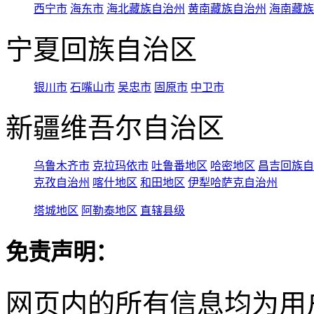
西宁市
海东市
海北藏族自治州
黄南藏族自治州
海南藏族
宁夏回族自治区
银川市
石嘴山市
吴忠市
固原市
中卫市
新疆维吾尔自治区
乌鲁木齐市
克拉玛依市
吐鲁番地区
哈密地区
昌吉回族自
克孜自治州
喀什地区
和田地区
伊犁哈萨克自治州
塔城地区
阿勒泰地区
直辖县级
免责声明：
网页内的所有信息均为用