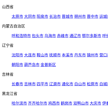
山西省
太原市
大同市
阳泉市
长治市
晋城市
朔州市
晋中市
运城
内蒙古自治区
呼和浩特市
包头市
乌海市
赤峰市
通辽市
鄂尔多斯市
呼
辽宁省
沈阳市
大连市
鞍山市
抚顺市
本溪市
丹东市
锦州市
营口
朝阳市
葫芦岛市
金普新区
吉林省
长春市
吉林市
四平市
辽源市
通化市
白山市
松原市
白城
黑龙江省
哈尔滨市
齐齐哈尔市
鸡西市
鹤岗市
双鸭山市
大庆市
伊