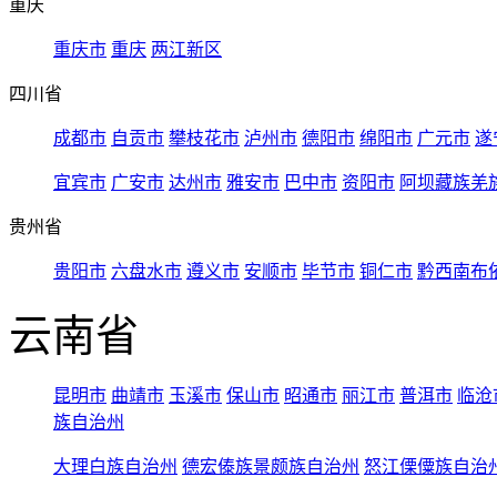
重庆
重庆市
重庆
两江新区
四川省
成都市
自贡市
攀枝花市
泸州市
德阳市
绵阳市
广元市
遂
宜宾市
广安市
达州市
雅安市
巴中市
资阳市
阿坝藏族羌
贵州省
贵阳市
六盘水市
遵义市
安顺市
毕节市
铜仁市
黔西南布
云南省
昆明市
曲靖市
玉溪市
保山市
昭通市
丽江市
普洱市
临沧
族自治州
大理白族自治州
德宏傣族景颇族自治州
怒江傈僳族自治