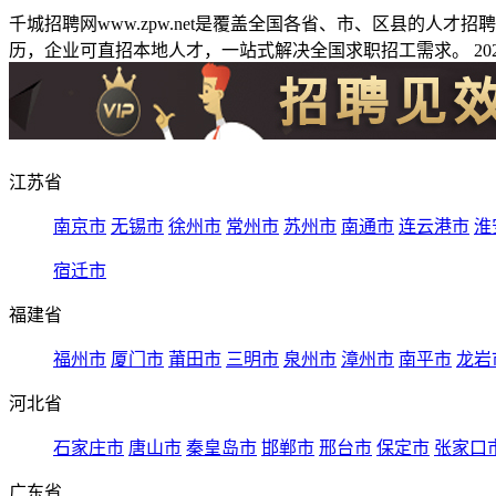
千城招聘网www.zpw.net是覆盖全国各省、市、区县的人
历，企业可直招本地人才，一站式解决全国求职招工需求。 2026
江苏省
南京市
无锡市
徐州市
常州市
苏州市
南通市
连云港市
淮
宿迁市
福建省
福州市
厦门市
莆田市
三明市
泉州市
漳州市
南平市
龙岩
河北省
石家庄市
唐山市
秦皇岛市
邯郸市
邢台市
保定市
张家口
广东省