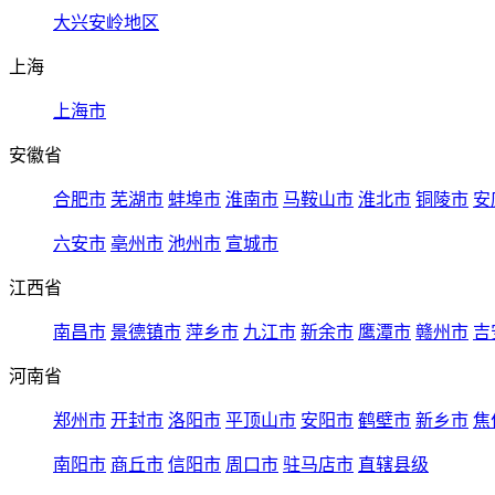
大兴安岭地区
上海
上海市
安徽省
合肥市
芜湖市
蚌埠市
淮南市
马鞍山市
淮北市
铜陵市
安
六安市
亳州市
池州市
宣城市
江西省
南昌市
景德镇市
萍乡市
九江市
新余市
鹰潭市
赣州市
吉
河南省
郑州市
开封市
洛阳市
平顶山市
安阳市
鹤壁市
新乡市
焦
南阳市
商丘市
信阳市
周口市
驻马店市
直辖县级